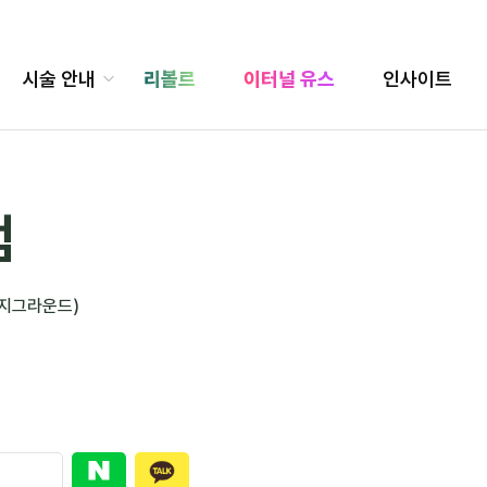
시술 안내
리볼르
이터널 유스
인사이트
점
마지그라운드)