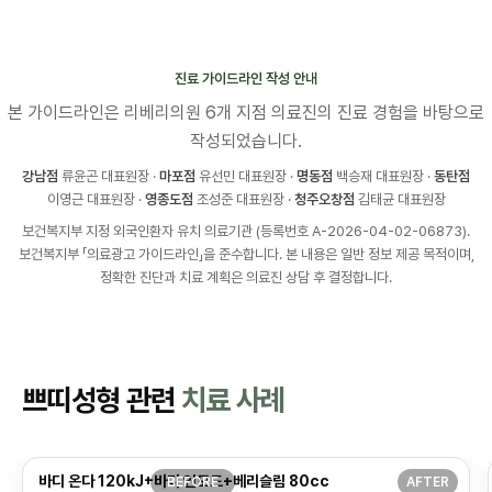
진료 가이드라인 작성 안내
본 가이드라인은 리베리의원 6개 지점 의료진의 진료 경험을 바탕으로
작성되었습니다.
강남점
류윤곤 대표원장 ·
마포점
유선민 대표원장 ·
명동점
백승재 대표원장 ·
동탄점
이영근 대표원장 ·
영종도점
조성준 대표원장 ·
청주오창점
김태균 대표원장
보건복지부 지정 외국인환자 유치 의료기관 (등록번호 A-2026-04-02-06873).
보건복지부 「의료광고 가이드라인」을 준수합니다. 본 내용은 일반 정보 제공 목적이며,
정확한 진단과 치료 계획은 의료진 상담 후 결정합니다.
쁘띠성형 관련
치료 사례
바디 온다 120kJ+바디 인모드+베리슬림 80cc