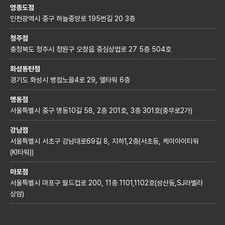
영종도점
인천광역시 중구 하늘중앙로 195번길 20 3층
청주점
충청북도 청주시 청원구 오창읍 중심상업로 27 5층 504호
화성동탄점
경기도 화성시 병점노을4로 29, 엘타워 6층
명동점
서울특별시 중구 명동10길 58, 2층 201호, 3층 301호(충무로2가)
강남점
서울특별시 서초구 강남대로69길 8, 지하1,2층(서초동, 케이아이티워
(KI타워))
마포점
서울특별시 마포구 월드컵로 200, 11층 1101,1102호(성산동,SJ라벨라
상암)