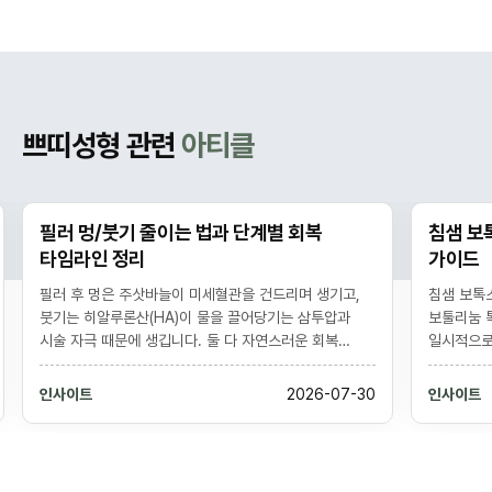
쁘띠성형 관련
아티클
필러 멍/붓기 줄이는 법과 단계별 회복
침샘 보
타임라인 정리
가이드
필러 후 멍은 주삿바늘이 미세혈관을 건드리며 생기고,
침샘 보톡
붓기는 히알루론산(HA)이 물을 끌어당기는 삼투압과
보툴리눔 
시술 자극 때문에 생깁니다. 둘 다 자연스러운 회복
일시적으로
과정으로 대개 멍은 1-2주, 붓기는 며칠에서 2주 내에
다듬는 시술
가라앉습니다. 냉찜질, 아르니카, 격렬한 운동·음주
6개월 지
인사이트
2026-07-30
인사이트
회피로 회복을 앞당길 수 있으나, 점점 심해지는 통증·
아래 윤곽
창백·반점은 단순 멍과 다른 응급 징후라 즉시 진료가
불편 같은
필요합니다. (개인차 있음)
중요합니다.